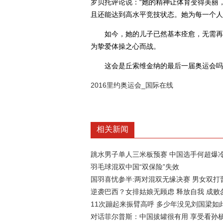
罗贝托评论说：“她的精神让体育变得美丽
且还能达到高水平竞技状态。她为每一个人
如今，她的儿子已然基本痊愈，无需再为
为挚爱体操之心而战。
这会是丘索维金纳的最后一届奥运会吗？
2016里约奥运会_国际在线
相关新闻
跳水男子单人三米板预赛 中国选手何超爆
羽毛球混双中国“双保险”失效
国羽喜忧参半:两对混双无缘决赛 男女双打
逆袭巴西？女排姑娘无顾虑 释放自我 成败
11次蹦起来振臂高呼 多少年没见刘国梁如
对话菲尔普斯：中国拔罐很有用 享受看孙