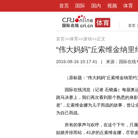
首页
国际
国内
视频
体育
首页
首页
>>
体育
>>
滚动
>>正文
“伟大妈妈”丘索维金纳
2016-08-16 10:17:41
|
来源：国际在线
（原标题：“伟大妈妈”丘索维金纳里约为
国际在线消息（记者 石晓淼）每届奥运会
跳马决赛上，我们再次看到那个熟悉的身影
老”，丘索维金娜为儿子而战的故事，曾让
为自己而战。
所有的掌声与欢呼，在这个下午，只属于体
姑娘并排而站，41岁的丘索维金娜，尽管