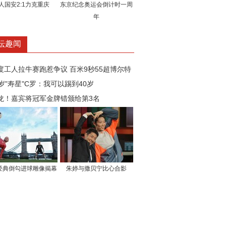
人国安2:1力克重庆
东京纪念奥运会倒计时一周
年
坛趣闻
度工人拉牛赛跑惹争议 百米9秒55超博尔特
5岁"寿星"C罗：我可以踢到40岁
龙！嘉宾将冠军金牌错颁给第3名
经典倒勾进球雕像揭幕
朱婷与撒贝宁比心合影