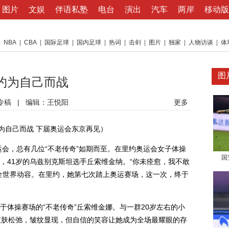
图片
文娱
伴语私塾
电台
演出
汽车
两岸
移动版
|
NBA
|
CBA
|
国际足球
|
国内足球
|
热词
|
击剑
|
图片
|
独家
|
人物访谈
|
体
图
里约为自己而战
专稿
|
编辑：王悦阳
更多
自己而战 下届奥运会东京再见）
，总有几位“不老传奇”如期而至。在里约奥运会女子体操
国
，41岁的乌兹别克斯坦选手丘索维金纳。“你未痊愈，我不敢
全世界动容。在里约，她第七次踏上奥运赛场，这一次，终于
操赛场的“不老传奇”丘索维金娜。与一群20岁左右的小
皮肤松弛，皱纹显现，但自信的笑容让她成为全场最耀眼的存