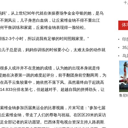
十
”，从上世纪90年代就在体操赛场争金金夺银的她，是乌
不测风云，儿子身患白血病，让丘索维金纳不得不重出江
体
何平衡训练和家庭，丘索维金纳表现得一脸轻松。
2-3个小时，所以说我有足够的时间照顾家里。”
印
3
儿子总是说，妈妈你训练的时候要小心，太难太杂的动作就
乌
多人或许并不在意她的成绩，认为她的出现本身就是传
，是她在决赛第一跳的难度起评分，前手翻团身前空翻两周，为
在高手云集较量中，她依然不落下风。虽然最终由于起跳高
4.833分排名第七，但超越对手、超越自我的拼搏劲头，让
鲁尼
维金纳参加历届奥运会的比赛视频，片末写道：“参加七届
的丘索维金纳，带走了人们的尊敬与祝福。在区区20米的采访
足全部记者的采访愿望。巴西体育电视台资深主持人路易斯.