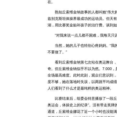
在。
熟知丘索维金纳故事的人都叫她“伟大妈妈
兹别克斯坦体操界最成功的运动员。但天有
湖，用比赛奖金贴补孩子的治疗费。谈到如
“对我来说一点儿都不困难，我每天只训练
当然，她的儿子也特别心疼妈妈。“我的
不要做了。”
看到丘索维金纳第七次站在奥运舞台，很
奇。但丘索维金纳似乎不以为然。7.000
全场最高难度。此时此刻，观众们意识到，
度不够，她在落地时失误，以两跳平均成绩1
人们看到了什么才是最纯粹的奥运精神。
比赛结束后，组委会特意播放了一段丘索
奥运会，体操史上的纪录”。没有带走奖牌
通道，丘索维金娜花了近一个小时也没能满