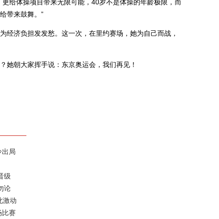
，更给体操项目带来无限可能，40岁不是体操的年龄极限，而
给带来鼓舞。”
经济负担发发愁。这一次，在里约赛场，她为自己而战，
她朝大家挥手说：东京奥运会，我们再见！
冷出局
晋级
勿论
此激动
杨比赛