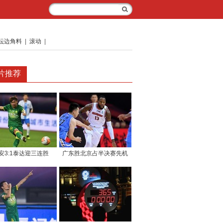
坛边角料
|
滚动
|
片推荐
安3:1泰达迎三连胜
广东胜北京占半决赛先机