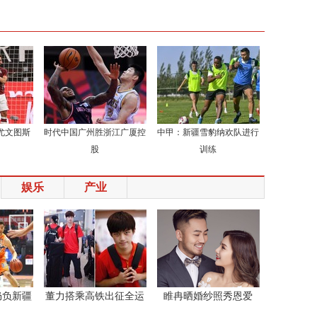
尤文图斯
时代中国广州胜浙江广厦控
中甲：新疆雪豹纳欢队进行
股
训练
娱乐
产业