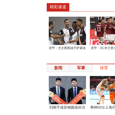
精彩速递
意甲：尤文图斯战平萨索洛
意甲：AC米兰胜
新闻
军事
体育