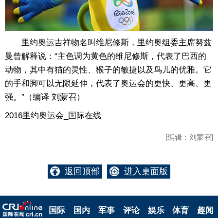
里约奥运吉祥物名叫维尼修斯，里约奥组委主席努兹
曼曾解释说：“主色调为黄色的维尼修斯，代表了巴西的
动物，其中有猫的灵性、猴子的敏捷以及鸟儿的优雅。它
的手和脚可以无限延伸，代表了奥运会的更快、更高、更
强。”（编译 刘蒙召）
2016里约奥运会_国际在线
[编辑：刘蒙召]
返回顶部
进入桌面版
国际
国内
军事
评论
娱乐
体育
趣闻