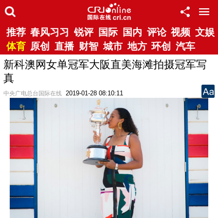
推荐
春风习习
锐评
国际
国内
评论
视频
文娱
体育
原创
直播
财智
城市
地方
环创
汽车
新科澳网女单冠军大阪直美海滩拍摄冠军写
真
2019-01-28 08:10:11
中央广电总台国际在线