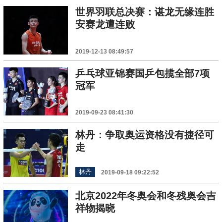
世界羽联总决赛：谌龙无缘连胜
安赛龙遭连败
2019-12-13 08:49:57
乒乓球亚锦赛国乒包揽全部7项
冠军
2019-09-23 08:41:30
林丹：争取奥运资格没有捷径可
走
林丹
2019-09-18 09:22:52
北京2022年冬奥会和冬残奥会吉
祥物揭晓