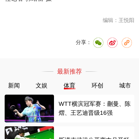
编辑：王悦阳
分享：
最新推荐
新闻
文娱
体育
环创
城市
WTT横滨冠军赛：蒯曼、陈
熠、王艺迪晋级16强