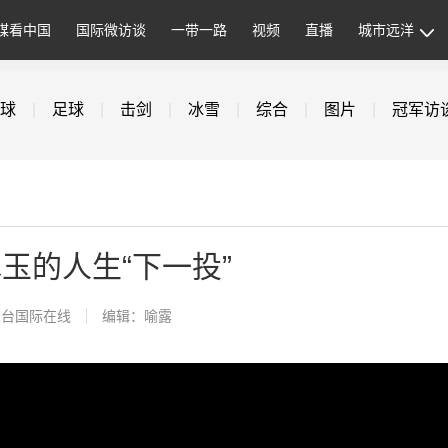
媒看中国
国际微访谈
一带一路
视频
直播
城市远洋
球
|
足球
|
击剑
|
冰雪
|
综合
|
图片
|
冠军访
玉的人生“下一投”
总台国际在线
编辑：喻露