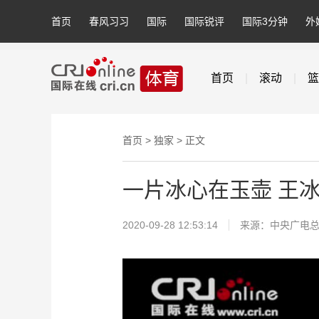
首页
春风习习
国际
国际锐评
国际3分钟
外
首页
|
滚动
|
篮
首页
>
独家
> 正文
一片冰心在玉壶 王冰
2020-09-28 12:53:14
来源：中央广电