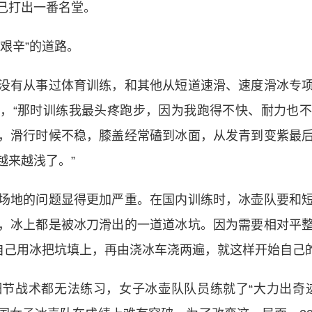
己打出一番名堂。
艰辛”的道路。
有从事过体育训练，和其他从短道速滑、速度滑冰专项
，“那时训练我最头疼跑步，因为我跑得不快、耐力也
，滑行时候不稳，膝盖经常磕到冰面，从发青到变紫最
越来越浅了。”
地的问题显得更加严重。在国内训练时，冰壶队要和短
，冰上都是被冰刀滑出的一道道冰坑。因为需要相对平
，自己用冰把坑填上，再由浇冰车浇两遍，就这样开始自己
战术都无法练习，女子冰壶队队员练就了“大力出奇迹