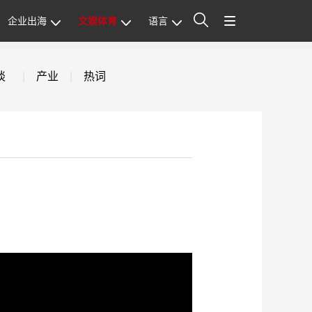
企业出海
文娱体育
语言
站内搜索
谈
|
产业
|
热词