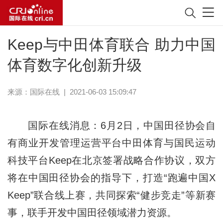
体育
Keep与中田体育联合 助力中国
体育数字化创新升级
来源：
国际在线
|
2021-06-03 15:09:47
国际在线消息：6月2日，中国田径协会自
有商业开发管理运营平台中田体育与国民运动
科技平台Keep在北京签署战略合作协议，双方
将在中国田径协会的指导下，打造“跑遍中国X
Keep”联合线上赛，共同探索“健步竞走”等新赛
事，联手开发中国田径领域潜力资源。