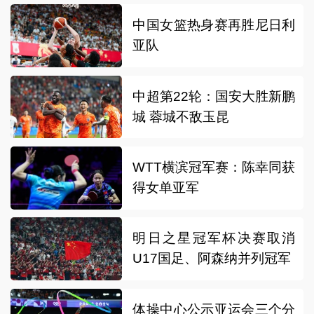
中国女篮热身赛再胜尼日利
亚队
中超第22轮：国安大胜新鹏
城 蓉城不敌玉昆
WTT横滨冠军赛：陈幸同获
得女单亚军
明日之星冠军杯决赛取消
U17国足、阿森纳并列冠军
体操中心公示亚运会三个分