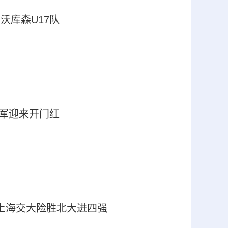
勒沃库森U17队
年军迎来开门红
上海交大险胜北大进四强