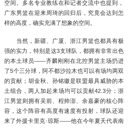
空间。多名专业教练在和记者交流中也提到，
广东男篮在迎来周琦的回归后，究竟会达到怎
样的高度，确实充满了想象的空间。
当然，新疆、广厦、浙江男篮也都具有极
强的实力，特别是这3支球队，都拥有非常出色
的本土球员——齐麟刚刚在北控男篮主场扔进
了5个三分球，阿不都沙拉木也可以有场均两双
的贡献；胡金秋、孙铭徽是联盟最具威胁的本
土组合，两人加起来场均可以贡献42.3分；浙
江男篮则拥有吴前、程帅澎、余嘉豪的核心阵
容，这个阵容有高度有速度有投射，球队还迎
来了外援卡里克·琼斯——他在今年夏天代表南