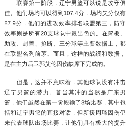
联赛第一阶段，辽宁男篮可以说是攻守俱
佳。他们场均可以得到107.4分，场均失分仅有
87.9分，他们的进攻效率排名联盟第三，防守
效率则是所有20支球队中最出色的。在篮板、
助攻、封盖、抢断、三分球等主要数据上，都
在联盟名列前茅。而且，这样的战绩和数据，
是在主力后卫郭艾伦因伤缺席下完成的。
但是，这并不意味着，其他球队没有冲击
辽宁男篮的潜力。首当其冲的当然是广东男
篮，他们虽然在第一阶段输了3场比赛，其中包
括和辽宁男篮的直接对话，但新援周琦因伤仍
未代表球队出场比赛，让他们具有极大的提升