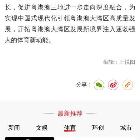
长，促进粤港澳三地进一步走向深度融合，为
实现中国式现代化引领粤港澳大湾区高质量发
展，开拓粤港澳大湾区发展新境界注入蓬勃强
大的体育新动能。
编辑：王悦阳
分享：
最新推荐
新闻
文娱
体育
环创
城市