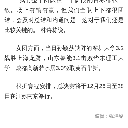
“我们整个团队在三个阶段的目标都很一
致。场上有输有赢，但我们全队上下都很团
结，会及时总结和沟通问题，这对于我们还是
比较关键的。”林诗栋说。
女团方面，当日孙颖莎缺阵的深圳大学3:2
战胜上海龙腾，山东鲁能3:1击败华东理工大
学，成都高新若水居3:0轻取黄石华新。
根据赛程安排，总决赛将于12月26日至28
日在江苏南京举行。
编辑：张津铭