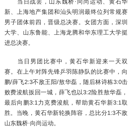
当日战罢，山东魏桥·向尚运动、黄石华
新、上海地产集团和汕头明润最终位列常规赛
男子团体前四，晋级总决赛。女团方面，深圳
大学、山东鲁能、上海龙腾和华东理工大学挺
进总决赛。
当日男团比赛中，黄石华新迎来一天双
赛。在上午对阵先锋乒羽陈静队的比赛中，向
鹏/薛飞2:3不敌王阳/敖华磊，随后林诗栋3:0击
败费浚航扳回一城，薛飞也以3:2险胜敖华磊，
最后向鹏3:1力克费浚航，帮助黄石华新3:1取
胜。当晚，黄石华新轮换阵容，总比分1:3不敌
山东魏桥·向尚运动。