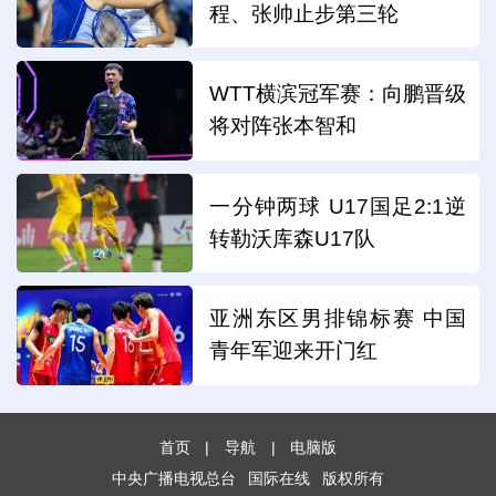
程、张帅止步第三轮
WTT横滨冠军赛：向鹏晋级
将对阵张本智和
一分钟两球 U17国足2:1逆
转勒沃库森U17队
亚洲东区男排锦标赛 中国
青年军迎来开门红
首页
|
导航
|
电脑版
中央广播电视总台
国际在线
版权所有