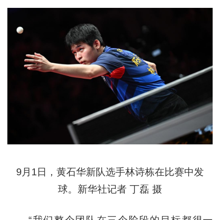
9月1日，黄石华新队选手林诗栋在比赛中发
球。新华社记者 丁磊 摄