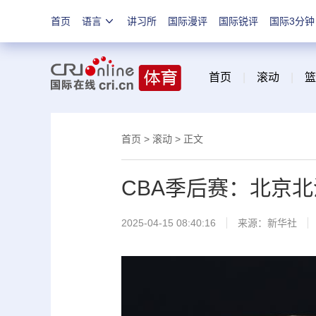
首页
语言
讲习所
国际漫评
国际锐评
国际3分钟
首页
|
滚动
|
篮
首页
>
滚动
> 正文
CBA季后赛：北京
2025-04-15 08:40:16
来源：新华社