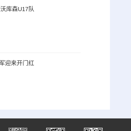
勒沃库森U17队
年军迎来开门红