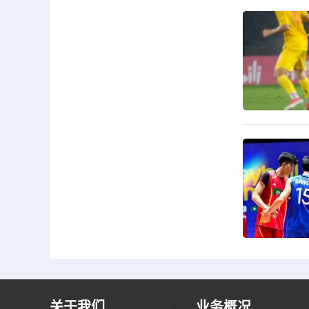
关于我们
业务概况