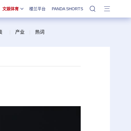
文娱体育
楼兰平台
PANDA SHORTS
站内搜索
谈
|
产业
|
热词