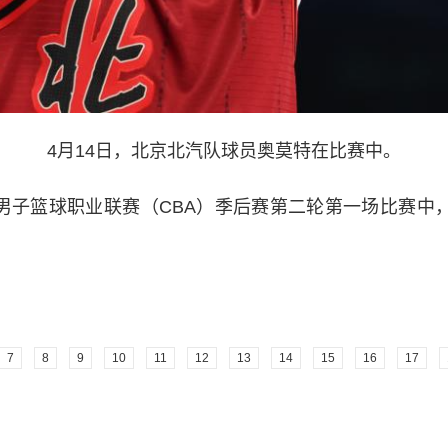
4月14日，北京北汽队球员奥莫特在比赛中。
国男子篮球职业联赛（CBA）季后赛第二轮第一场比赛中，
7
8
9
10
11
12
13
14
15
16
17