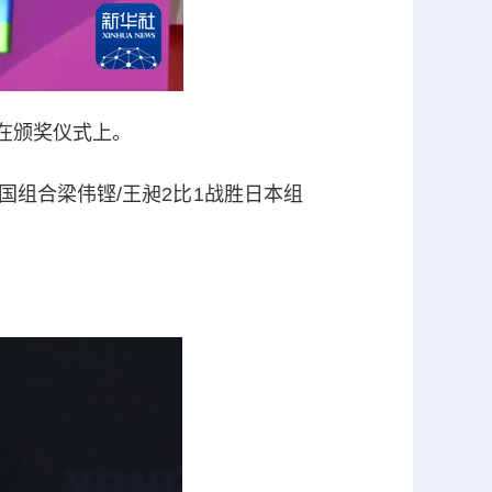
平在颁奖仪式上。
国组合梁伟铿/王昶2比1战胜日本组