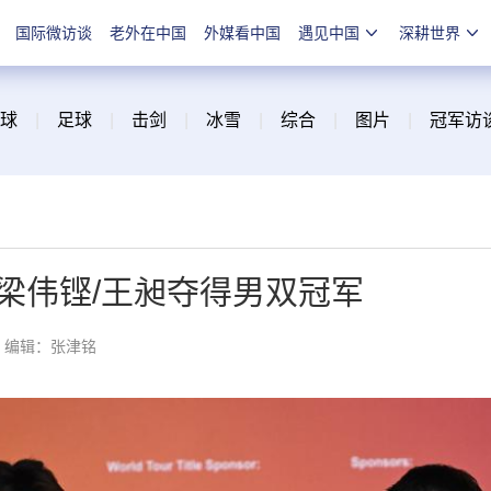
国际微访谈
老外在中国
外媒看中国
遇见中国
深耕世界
球
|
足球
|
击剑
|
冰雪
|
综合
|
图片
|
冠军访
梁伟铿/王昶夺得男双冠军
编辑：张津铭