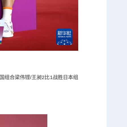
国组合梁伟铿/王昶2比1战胜日本组