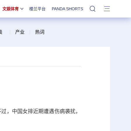
文娱体育
楼兰平台
PANDA SHORTS
站内搜索
谈
|
产业
|
热词
不过，中国女排近期遭遇伤病袭扰，