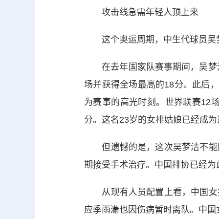
攻击线急需年轻人顶上来
这个奥运周期，中生代球员吴梦
在去年国家队赛事期间，吴梦洁坐
场并获得全场最高的18分。此后
为赛事的高光时刻。世界联赛12场
分。这名23岁的女排姑娘已经成
但遗憾的是，这次吴梦洁不能随
期接受手术治疗。中国排协已经为
从现有人员配置上看，中国女排
应季雨潇也因伤病暂时离队。中国