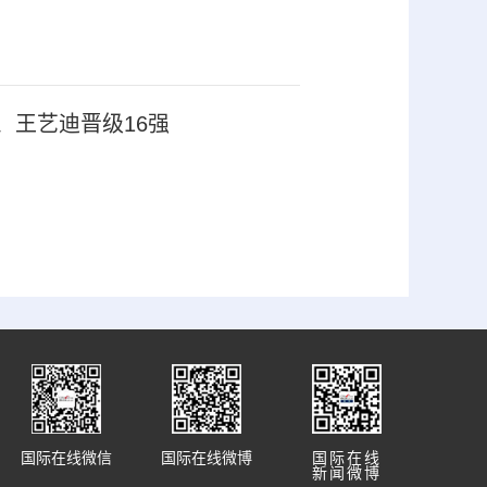
、王艺迪晋级16强
国际在线微信
国际在线微博
国际在线
新闻微博