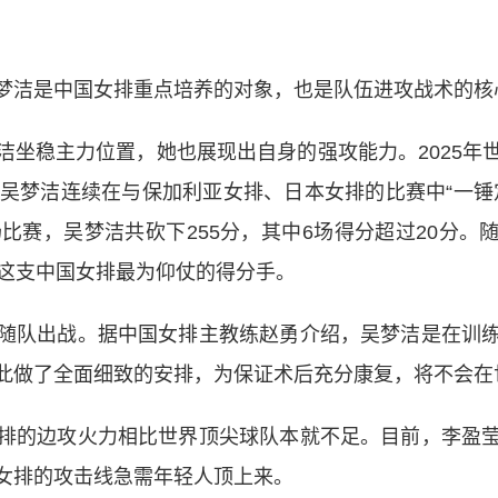
洁是中国女排重点培养的对象，也是队伍进攻战术的核
稳主力位置，她也展现出自身的强攻能力。2025年
，吴梦洁连续在与保加利亚女排、日本女排的比赛中“一锤
比赛，吴梦洁共砍下255分，其中6场得分超过20分。随
为这支中国女排最为仰仗的得分手。
队出战。据中国女排主教练赵勇介绍，吴梦洁是在训练
此做了全面细致的安排，为保证术后充分康复，将不会在
的边攻火力相比世界顶尖球队本就不足。目前，李盈莹
女排的攻击线急需年轻人顶上来。