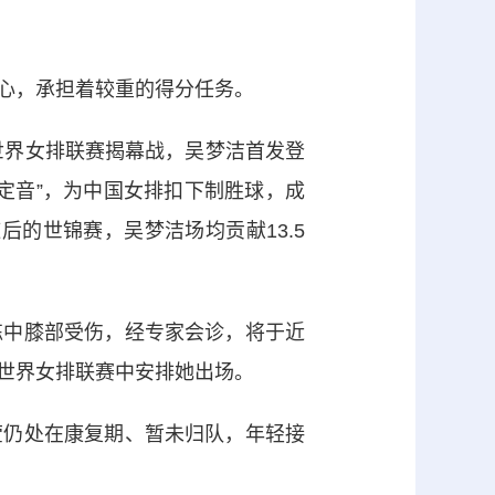
心，承担着较重的得分任务。
世界女排联赛揭幕战，吴梦洁首发登
定音”，为中国女排扣下制胜球，成
后的世锦赛，吴梦洁场均贡献13.5
中膝部受伤，经专家会诊，将于近
世界女排联赛中安排她出场。
仍处在康复期、暂未归队，年轻接