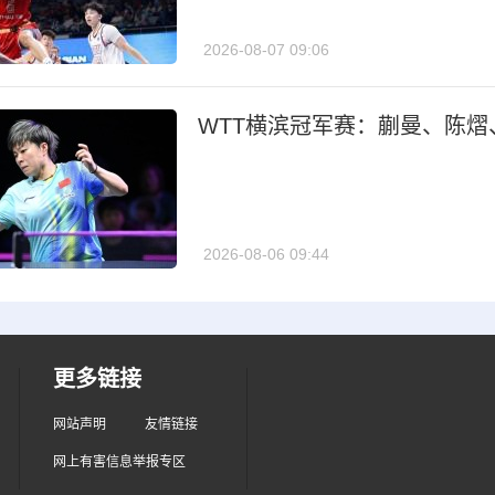
2026-08-07 09:06
WTT横滨冠军赛：蒯曼、陈熠
2026-08-06 09:44
更多链接
网站声明
友情链接
网上有害信息举报专区