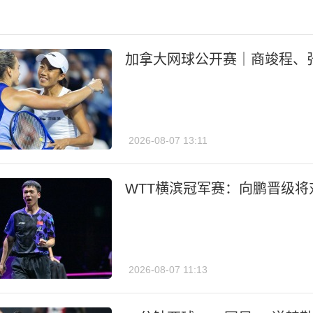
加拿大网球公开赛｜商竣程、
2026-08-07 13:11
WTT横滨冠军赛：向鹏晋级将
2026-08-07 11:13