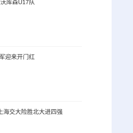
勒沃库森U17队
年军迎来开门红
上海交大险胜北大进四强