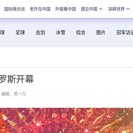
国际微访谈
老外在中国
外媒看中国
遇见中国
深耕世界
球
|
足球
|
击剑
|
冰雪
|
综合
|
图片
|
冠军访
罗斯开幕
编辑：贾一凡