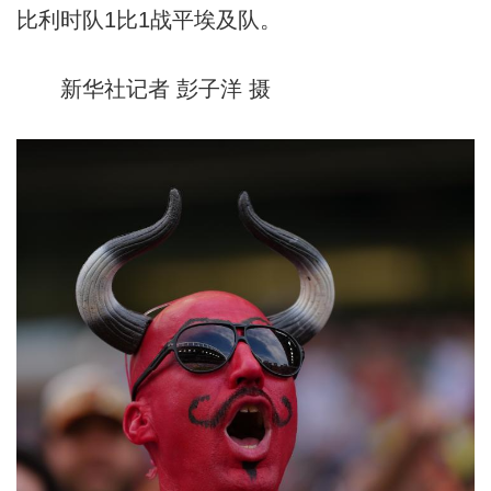
比利时队1比1战平埃及队。
新华社记者 彭子洋 摄