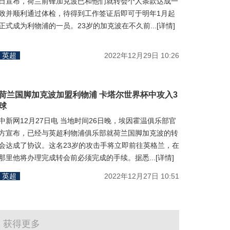
日宣布，荷兰前锋加克波已和他们就转会个人条款达成一
致并顺利通过体检，待得到工作签证后即可于明年1月起
正式成为利物浦的一员。23岁的加克波在不久前...[详情]
英超
2022年12月29日 10:26
荷兰国脚加克波加盟利物浦 卡塔尔世界杯中攻入3
球
中新网12月27日电 当地时间26日晚，埃因霍温俱乐部官
方宣布，已经与英超利物浦俱乐部就荷兰国脚加克波的转
会达成了协议。这名23岁的攻击手将立即前往英格兰，在
那里他将办理完成转会前必须完成的手续。据悉...[详情]
英超
2022年12月27日 10:51
获得更多