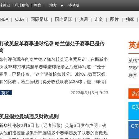
球创业
环球财智
教育
地方
移动版
NBA
|
CBA
|
国际足球
|
国内足球
|
热词
|
击剑
|
图片
|
独家
打破英超单赛季进球纪录 哈兰德处子赛季已是传
英
奇
如何评价现在的哈兰德？知名转会记者罗马诺，在挪威小
英格兰
伙以35球打破英超单赛季进球纪录之后这样写道：“处子
简称
赛季，已是传奇。”这个评价恰如其分。3比0击败西汉姆
联赛
联的比赛，哈兰德破门得分收获联赛第35球，他...[详情]
英超
2023年5月5日 9:23
热
C
英超指控曼城违反财政规则
新华社伦敦2月6日电（记者张薇）英超6日发布声明，确
C
认他们指控曼城俱乐部连续多个赛季违反了联赛的财政规