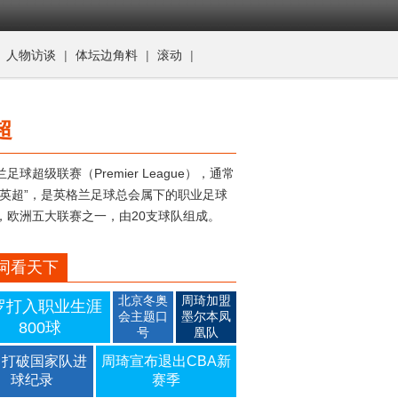
|
人物访谈
|
体坛边角料
|
滚动
|
超
足球超级联赛（Premier League），通常
“英超”，是英格兰足球总会属下的职业足球
，欧洲五大联赛之一，由20支球队组成。
词看天下
北京冬奥
周琦加盟
罗打入职业生涯
会主题口
墨尔本凤
800球
号
凰队
罗打破国家队进
周琦宣布退出CBA新
球纪录
赛季