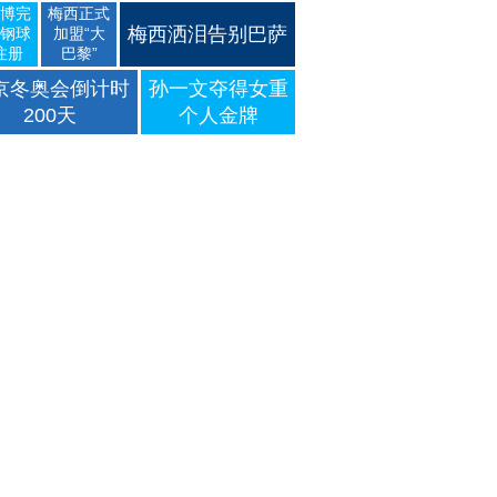
博完
梅西正式
梅西洒泪告别巴萨
钢球
加盟“大
注册
巴黎”
京冬奥会倒计时
孙一文夺得女重
200天
个人金牌