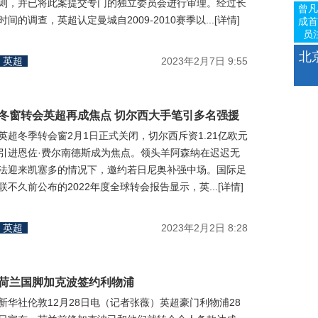
则，并已将此案提交专门的独立委员会进行审理。经过长
曾凡
时间的调查，英超认定曼城自2009-2010赛季以...[详情]
成首
员
北
英超
2023年2月7日 9:55
冬窗转会英超再成焦点 切尔西大手笔引多名强援
英超冬季转会窗2月1日正式关闭，切尔西斥资1.21亿欧元
引进恩佐·费尔南德斯成为焦点。领头羊阿森纳在迟迟无
法迎来凯塞多的情况下，邀约若日尼奥补强中场。国际足
联不久前公布的2022年度全球转会报告显示，英...[详情]
英超
2023年2月2日 8:28
荷兰国脚加克波签约利物浦
新华社伦敦12月28日电（记者张薇）英超豪门利物浦28