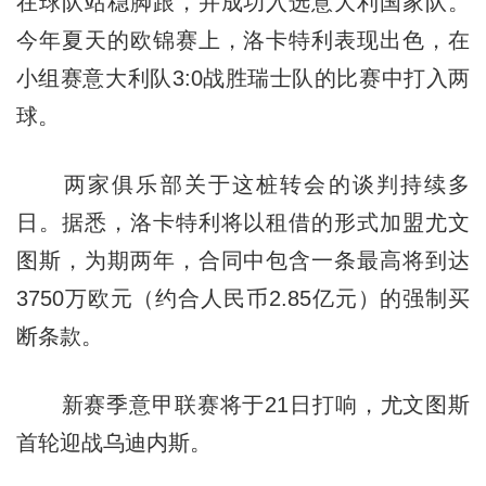
在球队站稳脚跟，并成功入选意大利国家队。
今年夏天的欧锦赛上，洛卡特利表现出色，在
小组赛意大利队3:0战胜瑞士队的比赛中打入两
球。
两家俱乐部关于这桩转会的谈判持续多
日。据悉，洛卡特利将以租借的形式加盟尤文
图斯，为期两年，合同中包含一条最高将到达
3750万欧元（约合人民币2.85亿元）的强制买
断条款。
新赛季意甲联赛将于21日打响，尤文图斯
首轮迎战乌迪内斯。