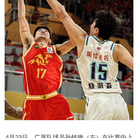
4月23日，广厦队球员孙铭徽（左）在比赛中上