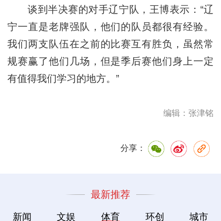
谈到半决赛的对手辽宁队，王博表示：“辽
宁一直是老牌强队，他们的队员都很有经验。
我们两支队伍在之前的比赛互有胜负，虽然常
规赛赢了他们几场，但是季后赛他们身上一定
有值得我们学习的地方。”
编辑：张津铭
分享：
最新推荐
新闻
文娱
体育
环创
城市