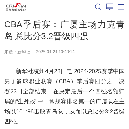
体育
CBA季后赛：广厦主场力克青
岛 总比分3:2晋级四强
来源：新华社
|
2025-04-24 10:40:14
新华社杭州4月23日电 2024-2025赛季中国
男子篮球职业联赛（CBA）季后赛四分之一决
赛23日全部结束，在决定最后一个四强名额归
属的“生死战”中，常规赛排名第一的广厦队在主
场以101:96击败青岛队，从而以总比分3:2晋级
四强。