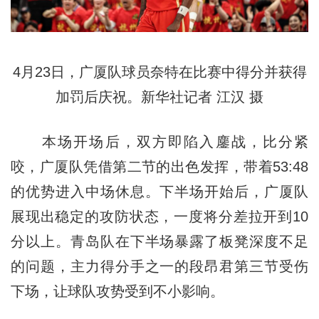
4月23日，广厦队球员奈特在比赛中得分并获得
加罚后庆祝。新华社记者 江汉 摄
本场开场后，双方即陷入鏖战，比分紧
咬，广厦队凭借第二节的出色发挥，带着53:48
的优势进入中场休息。下半场开始后，广厦队
展现出稳定的攻防状态，一度将分差拉开到10
分以上。青岛队在下半场暴露了板凳深度不足
的问题，主力得分手之一的段昂君第三节受伤
下场，让球队攻势受到不小影响。