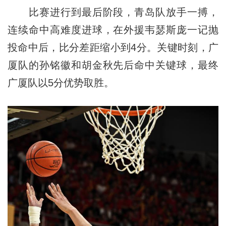
比赛进行到最后阶段，青岛队放手一搏，
连续命中高难度进球，在外援韦瑟斯庞一记抛
投命中后，比分差距缩小到4分。关键时刻，广
厦队的孙铭徽和胡金秋先后命中关键球，最终
广厦队以5分优势取胜。