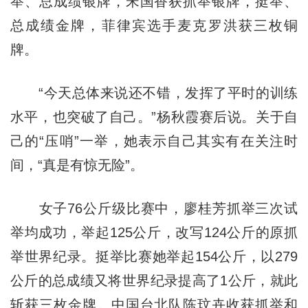
举、总成绩银牌，宋国香获抓举银牌，挺举、
总成绩金牌，菲律宾选手麦克罗洪获三枚铜
牌。
“今天总体来说还不错，发挥了平时的训练
水平，也突破了自己。”杨秋霞赛后说。关于自
己的“压哨”一举，她表示自己其实有在关注时
间，“真是有惊无险”。
女子76公斤级比赛中，廖桂芳抓举三次试
举均成功，举起125公斤，改写124公斤的原抓
举世界纪录。挺举比赛她举起154公斤，以279
公斤的总成绩又将世界纪录提高了1公斤，就此
斩获三枚金牌。中国台北队陈玟卉收获抓举和