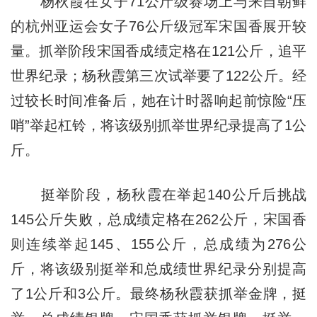
杨秋霞在女子71公斤级赛场上与来自朝鲜
的杭州亚运会女子76公斤级冠军宋国香展开较
量。抓举阶段宋国香成绩定格在121公斤，追平
世界纪录；杨秋霞第三次试举要了122公斤。经
过较长时间准备后，她在计时器响起前惊险“压
哨”举起杠铃，将该级别抓举世界纪录提高了1公
斤。
挺举阶段，杨秋霞在举起140公斤后挑战
145公斤失败，总成绩定格在262公斤，宋国香
则连续举起145、155公斤，总成绩为276公
斤，将该级别挺举和总成绩世界纪录分别提高
了1公斤和3公斤。最终杨秋霞获抓举金牌，挺