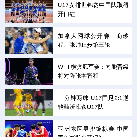
U17女排世锦赛中国队取得
开门红
加拿大网球公开赛｜商竣
程、张帅止步第三轮
WTT横滨冠军赛：向鹏晋级
将对阵张本智和
一分钟两球 U17国足2:1逆
转勒沃库森U17队
亚洲东区男排锦标赛 中国