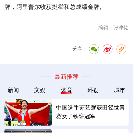
牌，阿里普尔收获挺举和总成绩金牌。
编辑：张津铭
分享：
最新推荐
新闻
文娱
体育
环创
城市
中国选手苏艺馨获田径世青
赛女子铁饼冠军