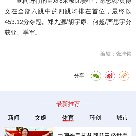
晚间进行的男双3米板比赛中，谢思埸/黄博
文在全部六跳中的四跳均排在首位，最终以
453.12分夺冠。郑九源/胡宇康、何超/严思宇分
获亚、季军。
编辑：张津铭
分享：
最新推荐
新闻
文娱
体育
环创
城市
中国选手苏艺馨获田径世青