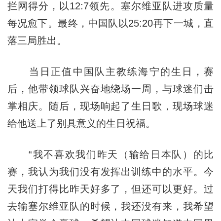
拦网得分，以12:7领先。塞尔维亚队进攻质量
每况愈下。最终，中国队以25:20再下一城，直
落三局胜出。
当日正值中国队主教练海宁的生日，赛
后，他带领球队兴奋地绕场一周，与球迷们击
掌相庆。随后，现场响起了生日歌，现场球迷
给他送上了别具意义的生日祝福。
“我不喜欢我们昨天（输给日本队）的比
赛，我认为我们没有发挥出训练中的水平。今
天我们打得比昨天好多了，但还可以更好。过
去输塞尔维亚队的时候，我还没有来，我希望