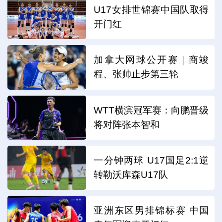
U17女排世锦赛中国队取得
开门红
加拿大网球公开赛｜商竣
程、张帅止步第三轮
WTT横滨冠军赛：向鹏晋级
将对阵张本智和
一分钟两球 U17国足2:1逆
转勒沃库森U17队
亚洲东区男排锦标赛 中国