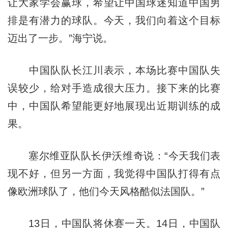
让大家学会赢球，希望让中国球迷知道中国男
排是有潜力的球队。今天，我们向着这个目标
迈出了一步。”海宁说。
中国队队长江川表示，本场比赛中国队失
误较少，给对手造成很大压力。接下来的比赛
中，中国队希望能更好地展现出近期训练的成
果。
塞尔维亚队队长伊沃维奇说：“今天我们表
现不好，但另一方面，我觉得中国队打得有点
像欧洲球队了，他们今天风格酷似法国队。”
13日，中国队将休赛一天。14日，中国队