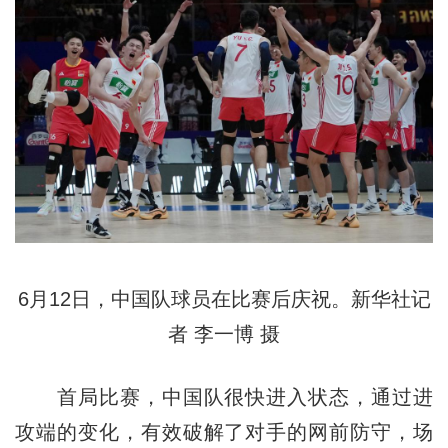
6月12日，中国队球员在比赛后庆祝。新华社记
者 李一博 摄
首局比赛，中国队很快进入状态，通过进
攻端的变化，有效破解了对手的网前防守，场