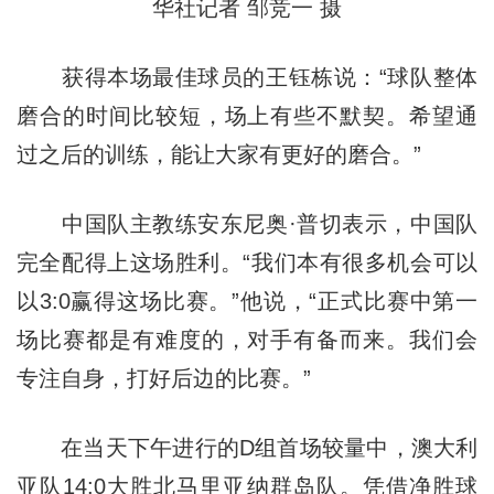
华社记者 邹竞一 摄
获得本场最佳球员的王钰栋说：“球队整体
磨合的时间比较短，场上有些不默契。希望通
过之后的训练，能让大家有更好的磨合。”
中国队主教练安东尼奥·普切表示，中国队
完全配得上这场胜利。“我们本有很多机会可以
以3:0赢得这场比赛。”他说，“正式比赛中第一
场比赛都是有难度的，对手有备而来。我们会
专注自身，打好后边的比赛。”
在当天下午进行的D组首场较量中，澳大利
亚队14:0大胜北马里亚纳群岛队。凭借净胜球