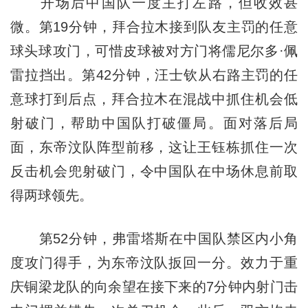
开场后中国队一度主打左路，但收效甚
微。第19分钟，拜合拉木接到队友主罚的任意
球头球攻门，可惜皮球被对方门将儒尼尔多·佩
雷拉挡出。第42分钟，汪士钦从右路主罚的任
意球打到后点，拜合拉木在混战中抓住机会低
射破门，帮助中国队打破僵局。面对落后局
面，东帝汶队阵型前移，这让王钰栋抓住一次
反击机会兜射破门，令中国队在中场休息前取
得两球领先。
第52分钟，弗雷塔斯在中国队禁区内小角
度攻门得手，为东帝汶队扳回一分。效力于重
庆铜梁龙队的向余望在接下来的7分钟内射门击