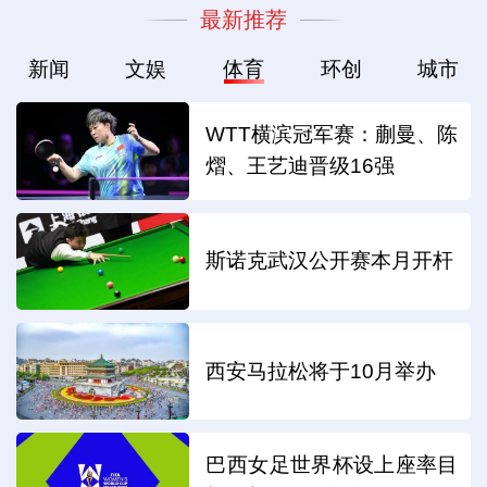
最新推荐
新闻
文娱
体育
环创
城市
WTT横滨冠军赛：蒯曼、陈
熠、王艺迪晋级16强
斯诺克武汉公开赛本月开杆
西安马拉松将于10月举办
巴西女足世界杯设上座率目