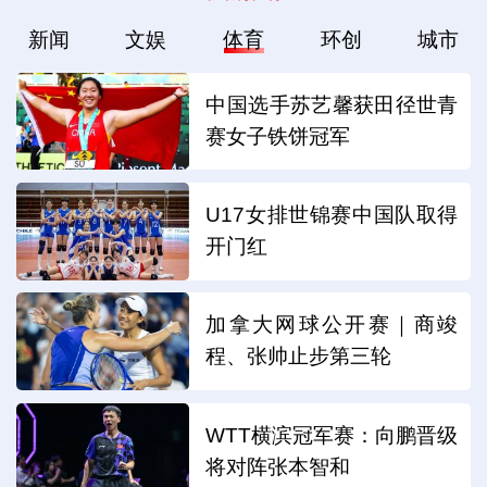
新闻
文娱
体育
环创
城市
中国选手苏艺馨获田径世青
赛女子铁饼冠军
U17女排世锦赛中国队取得
开门红
加拿大网球公开赛｜商竣
程、张帅止步第三轮
WTT横滨冠军赛：向鹏晋级
将对阵张本智和