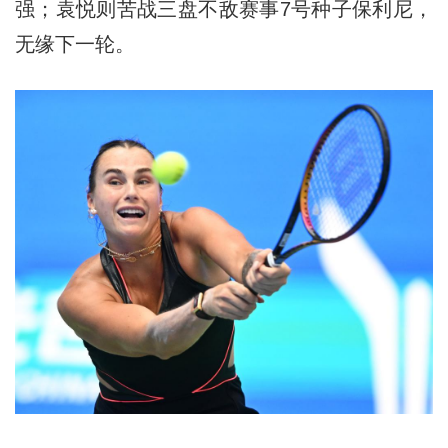
强；袁悦则苦战三盘不敌赛事7号种子保利尼，
无缘下一轮。