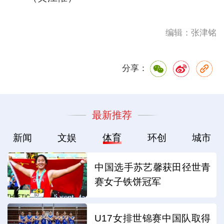
编辑：张津铭
分享：
最新推荐
新闻
文娱
体育
环创
城市
中国选手苏艺馨获田径世青
赛女子铁饼冠军
U17女排世锦赛中国队取得