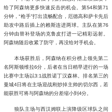
给了阿森纳更多快速反击的机会。第54和第71
分钟，“枪手”打出流畅配合，厄德高和萨卡先后
助攻中路后插上的赖斯连进两球。主队在第76
分钟由替补登场的克鲁皮打进一记精彩远射。
阿森纳随后收紧了防守，再没给对手机会。
本场获胜后，阿森纳在积分榜上领先第二
名阿斯顿维拉6分，后者在当日稍早进行的一场
比赛中主场以3:1战胜诺丁汉森林。排名第三的
曼城4日将在主场迎战刚炒掉主帅的切尔西，若
能获胜可将与阿森纳的分差缩小到4分。
狼队主场与西汉姆联上演降级区球队之间