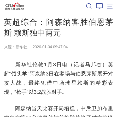
体育
英超综合：阿森纳客胜伯恩茅
斯 赖斯独中两元
来源：新华社
|
2026-01-04 09:47:04
新华社伦敦1月3日电（记者马邦杰）英
超“领头羊”阿森纳3日在客场与伯恩茅斯展开对
攻大战，最终凭借中场球星赖斯的精彩表
现，“枪手”以3:2战胜对手。
阿森纳当天比赛开局糟糕，中后卫加布里