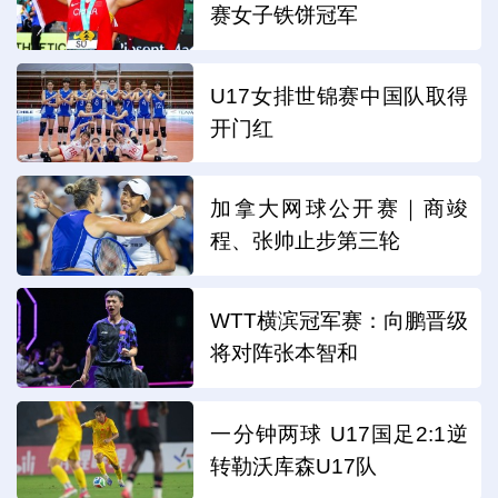
赛女子铁饼冠军
U17女排世锦赛中国队取得
开门红
加拿大网球公开赛｜商竣
程、张帅止步第三轮
WTT横滨冠军赛：向鹏晋级
将对阵张本智和
一分钟两球 U17国足2:1逆
转勒沃库森U17队