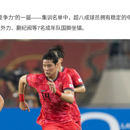
争力”的一届——集训名单中，超八成球员拥有稳定的
杜外力、蒯纪闻等7名成年队国脚坐镇。