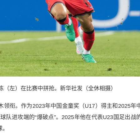
王钰栋（左）在比赛中拼抢。新华社发（全休相摄）
衔。作为2023年中国金童奖（U17）得主和2025年
球队进攻端的“爆破点”。2025年他在代表U23国足出战
球。