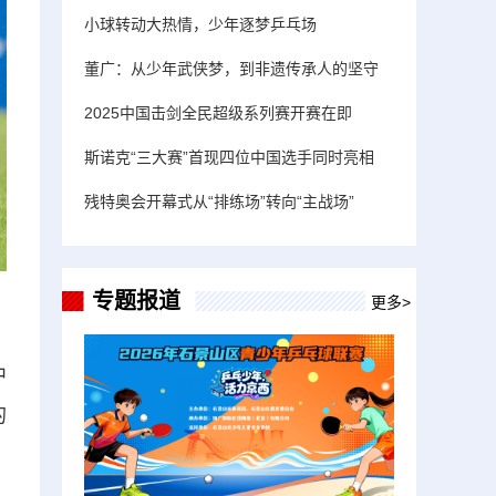
小球转动大热情，少年逐梦乒乓场
董广：从少年武侠梦，到非遗传承人的坚守
2025中国击剑全民超级系列赛开赛在即
斯诺克“三大赛”首现四位中国选手同时亮相
残特奥会开幕式从“排练场”转向“主战场”
专题报道
更多>
中
的