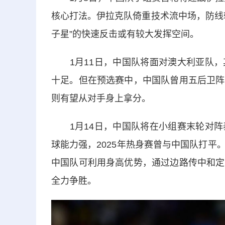
核心打法。伊拉克队倚重技术流中场，防线
子星”的快速反击或有较大发挥空间。
1月11日，中国队将面对澳大利亚队，
十足。但在预选赛中，中国队曾用五后卫阵
则有望从对手身上拿分。
1月14日，中国队将在小组赛末轮对阵
球能力强，2025年热身赛曾与中国队打
中国队可利用身高优势，通过边路传中和定
全力争胜。