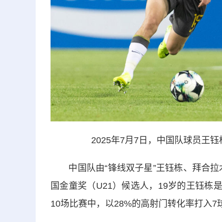
2025年7月7日，中国队球员
中国队由“锋线双子星”王钰栋、拜合拉木领
国金童奖（U21）候选人，19岁的王钰栋是
10场比赛中，以28%的高射门转化率打入7