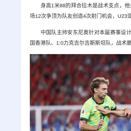
身高1米88的拜合拉木是战术支点，他头
场12次争顶为队友创造4次射门机会，U23
中国队主帅安东尼奥针对本届赛事设计了“
国香港队、1:0力克吉尔吉斯斯坦队，战术