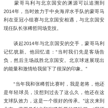
蒙哥马利与北京国安的渊源可以追溯到
2014年，当时效力于中央海岸水手队的蒙哥马
利在亚冠小组赛与北京国安相遇，与北京国安
现任队长张稀哲同场竞技。
谈起2014年与北京国安的交手，蒙哥马利
记忆犹新。他回忆道：“当时我们先是客场告
负，然后主场战胜北京国安。北京球迷展现出
的能量和激情给我留下了很深的印象。”
“当年我和张稀哲比赛时，我是老将，他还
是年轻球员，没想到过去了这么久，他还在这
支球队效力，这是一个很好的传承。”这次来到