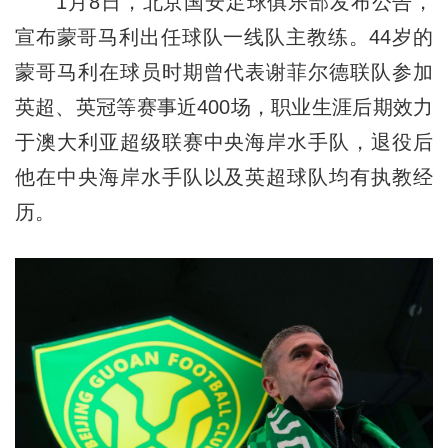
1月8日，北京国安足球俱乐部发布公告，
宣布蒙哥马利出任球队一线队主教练。44岁的
蒙哥马利在球员时期曾代表谢菲尔德联队参加
英超、英冠等赛事近400场，职业生涯后期效力
于澳大利亚超级联赛中央海岸水手队，退役后
他在中央海岸水手队以及英超球队均有执教经
历。