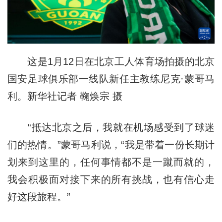
这是1月12日在北京工人体育场拍摄的北京
国安足球俱乐部一线队新任主教练尼克·蒙哥马
利。新华社记者 鞠焕宗 摄
“抵达北京之后，我就在机场感受到了球迷
们的热情。”蒙哥马利说，“我是带着一份长期计
划来到这里的，任何事情都不是一蹴而就的，
我会积极面对接下来的所有挑战，也有信心走
好这段旅程。”