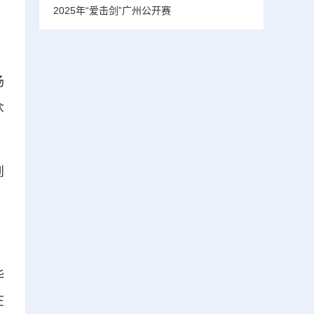
2025年“爱击剑”广州公开赛
场
众
到
华
在