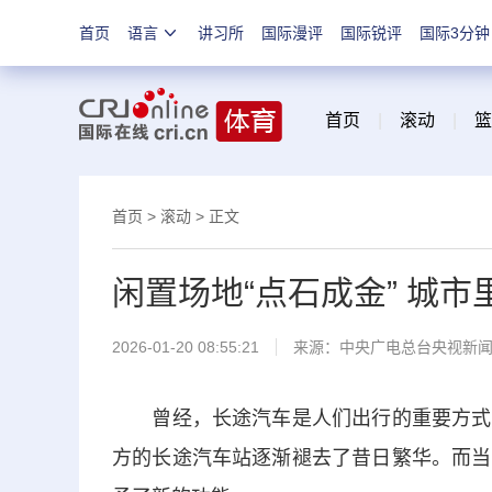
首页
语言
讲习所
国际漫评
国际锐评
国际3分钟
首页
|
滚动
|
篮
首页
>
滚动
> 正文
闲置场地“点石成金” 城
2026-01-20 08:55:21
来源：中央广电总台央视新
曾经，长途汽车是人们出行的重要方式之
方的长途汽车站逐渐褪去了昔日繁华。而当