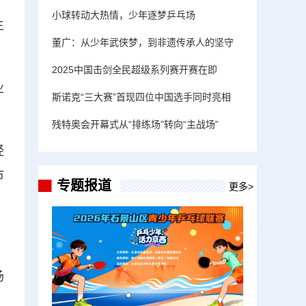
小球转动大热情，少年逐梦乒乓场
主
董广：从少年武侠梦，到非遗传承人的坚守
2025中国击剑全民超级系列赛开赛在即
业
斯诺克“三大赛”首现四位中国选手同时亮相
残特奥会开幕式从“排练场”转向“主战场”
经
市
专题报道
更多>
场