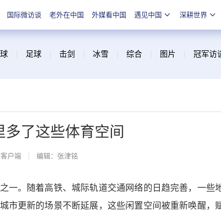
国际微访谈
老外在中国
外媒看中国
遇见中国
深耕世界
球
|
足球
|
击剑
|
冰雪
|
综合
|
图片
|
冠军访
市里多了这些体育空间
闻客户端
编辑：张津铭
一。随着高铁、城际轨道交通网络的日趋完善，一些
城市更新的场景不断延展，这些闲置空间被重新唤醒，