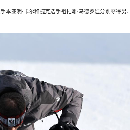
本亚明·卡尔和捷克选手祖扎娜·马德罗娃分别夺得男