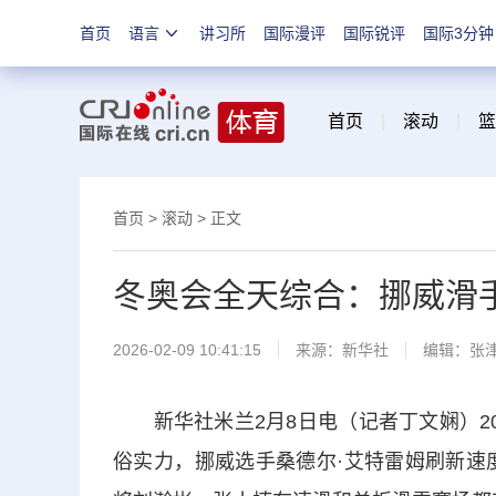
首页
语言
讲习所
国际漫评
国际锐评
国际3分钟
首页
|
滚动
|
篮
首页
>
滚动
> 正文
冬奥会全天综合：挪威滑
2026-02-09 10:41:15
来源：新华社
编辑：张
新华社米兰2月8日电（记者丁文娴）20
俗实力，挪威选手桑德尔·艾特雷姆刷新速