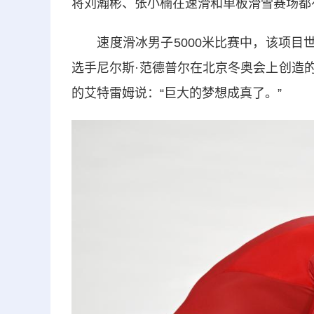
将刘瀚彬、张小楠在速滑和单板滑雪赛场都
速度滑冰男子5000米比赛中，该项目世
选手尼尔斯·范德普尔在北京冬奥会上创造的
的艾特雷姆说：“巨大的梦想成真了。”