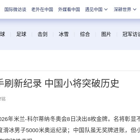
国际微访谈
老外在中国
外媒看中国
遇见中国
深耕世界
球
|
足球
|
击剑
|
冰雪
|
综合
|
图片
|
冠军访
手刷新纪录 中国小将突破历史
津铭
26年米兰-科尔蒂纳冬奥会8日决出8枚金牌。名将彰显
度滑冰男子5000米奥运纪录；中国队虽无奖牌进账，但