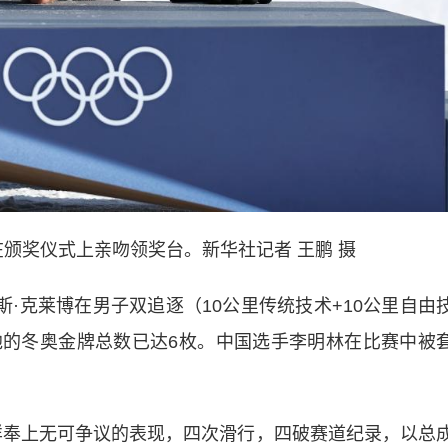
颁奖仪式上亲吻领奖台。新华社记者 王鹏 摄
·克莱博在男子双追逐（10公里传统技术+10公里自由
的冬奥金牌总数已达6枚。中国选手李明林在比赛中被
奉上无可争议的表现，四次滑行，四破赛道纪录，以总