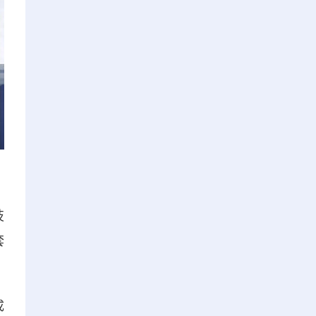
技
套
成