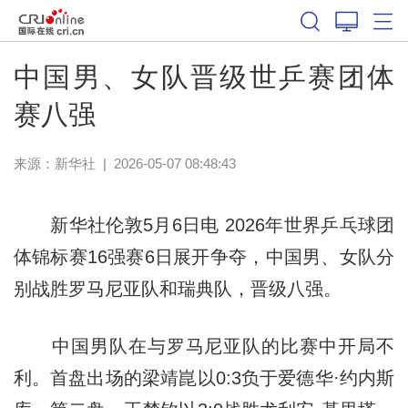
体育
中国男、女队晋级世乒赛团体
赛八强
来源：新华社
|
2026-05-07 08:48:43
新华社伦敦5月6日电 2026年世界乒乓球团
体锦标赛16强赛6日展开争夺，中国男、女队分
别战胜罗马尼亚队和瑞典队，晋级八强。
中国男队在与罗马尼亚队的比赛中开局不
利。首盘出场的梁靖崑以0:3负于爱德华·约内斯