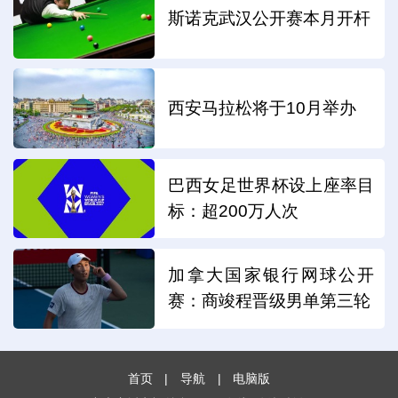
斯诺克武汉公开赛本月开杆
西安马拉松将于10月举办
巴西女足世界杯设上座率目
标：超200万人次
加拿大国家银行网球公开
赛：商竣程晋级男单第三轮
首页
|
导航
|
电脑版