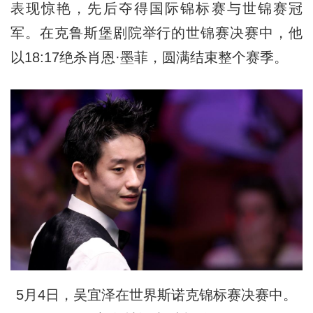
表现惊艳，先后夺得国际锦标赛与世锦赛冠
军。在克鲁斯堡剧院举行的世锦赛决赛中，他
以18:17绝杀肖恩·墨菲，圆满结束整个赛季。
5月4日，吴宜泽在世界斯诺克锦标赛决赛中。