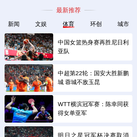
最新推荐
新闻
文娱
体育
环创
城市
中国女篮热身赛再胜尼日利
亚队
中超第22轮：国安大胜新鹏
城 蓉城不敌玉昆
WTT横滨冠军赛：陈幸同获
得女单亚军
明日之星冠军杯决赛取消