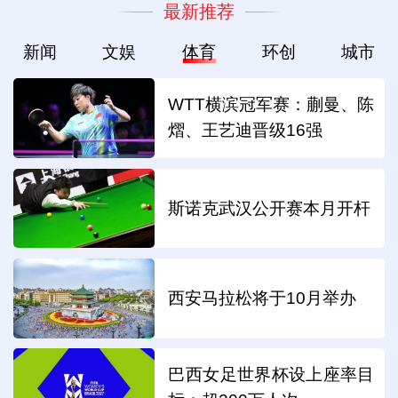
最新推荐
新闻
文娱
体育
环创
城市
WTT横滨冠军赛：蒯曼、陈
熠、王艺迪晋级16强
斯诺克武汉公开赛本月开杆
西安马拉松将于10月举办
巴西女足世界杯设上座率目