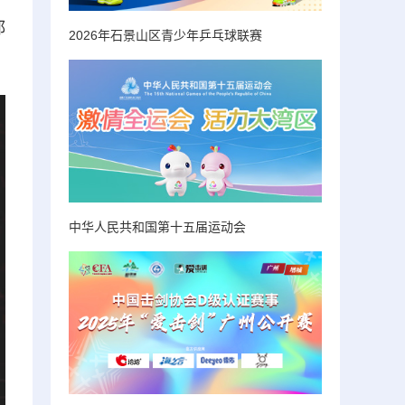
都
2026年石景山区青少年乒乓球联赛
中华人民共和国第十五届运动会