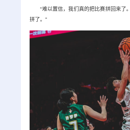
“难以置信，我们真的把比赛拼回来了。”
拼了。”