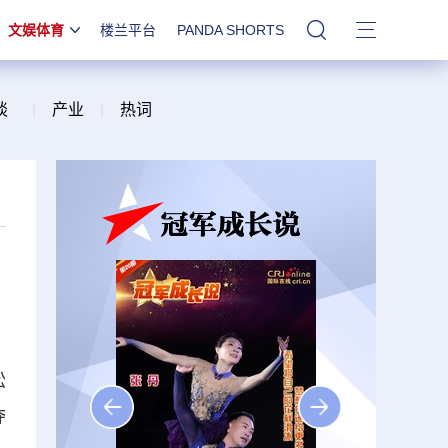
文娱体育
楼兰平台
PANDA SHORTS
站内搜索
谈
|
产业
|
热词
松
夺