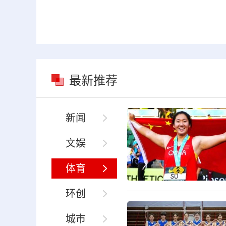
最新推荐
新闻
文娱
体育
环创
城市