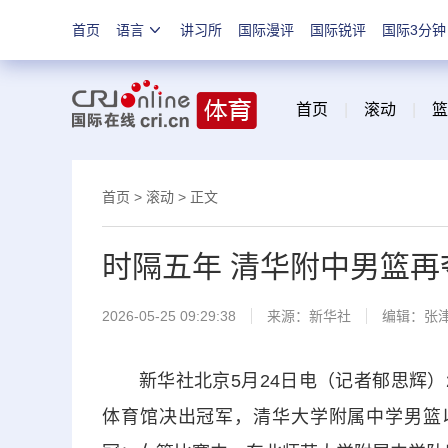
首页
语言
讲习所
国际漫评
国际锐评
国际3分钟
首页
|
滚动
|
篮
首页
>
滚动
> 正文
时隔五年 清华附中男篮
2026-05-25 09:29:38
来源：新华社
编辑：张
新华社北京5月24日电（记者郁思辉）20
体育馆决出冠军，清华大学附属中学男篮以