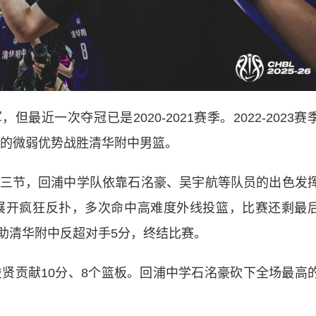
近一次夺冠已是2020-2021赛季。2022-2023赛
分的微弱优势战胜清华附中男篮。
节，回浦中学队依靠石洺豪、吴宇航等队员的出色发
展开疯狂反扑，多次命中高难度外线投篮，比赛还剩最
帮助清华附中反超对手5分，终结比赛。
贡献10分、8个篮板。回浦中学石洺豪砍下全场最高