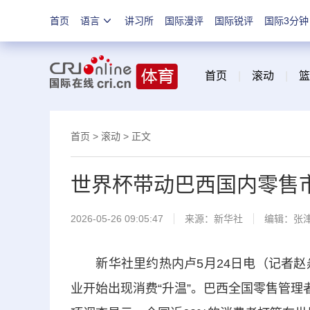
首页
语言
讲习所
国际漫评
国际锐评
国际3分钟
首页
|
滚动
|
篮
首页
>
滚动
> 正文
世界杯带动巴西国内零售
2026-05-26 09:05:47
来源：新华社
编辑：张
新华社里约热内卢5月24日电（记者赵焱
业开始出现消费“升温”。巴西全国零售管理