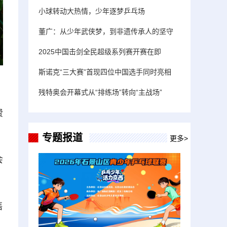
小球转动大热情，少年逐梦乒乓场
董广：从少年武侠梦，到非遗传承人的坚守
2025中国击剑全民超级系列赛开赛在即
斯诺克“三大赛”首现四位中国选手同时亮相
残特奥会开幕式从“排练场”转向“主战场”
费
专题报道
更多>
会
售