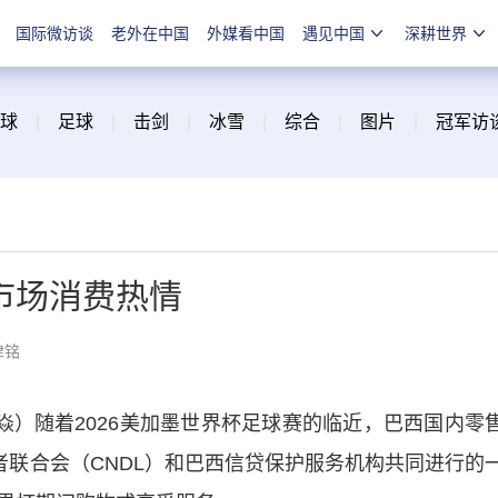
国际微访谈
老外在中国
外媒看中国
遇见中国
深耕世界
球
|
足球
|
击剑
|
冰雪
|
综合
|
图片
|
冠军访
市场消费热情
津铭
）随着2026美加墨世界杯足球赛的临近，巴西国内零
者联合会（CNDL）和巴西信贷保护服务机构共同进行的