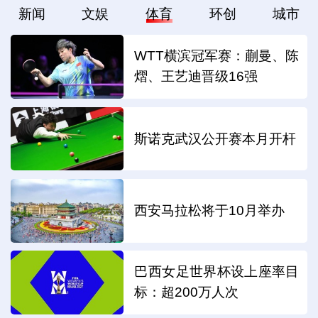
新闻
文娱
体育
环创
城市
WTT横滨冠军赛：蒯曼、陈
熠、王艺迪晋级16强
斯诺克武汉公开赛本月开杆
西安马拉松将于10月举办
巴西女足世界杯设上座率目
标：超200万人次