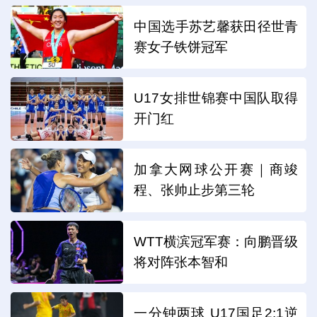
中国选手苏艺馨获田径世青
赛女子铁饼冠军
U17女排世锦赛中国队取得
开门红
加拿大网球公开赛｜商竣
程、张帅止步第三轮
WTT横滨冠军赛：向鹏晋级
将对阵张本智和
一分钟两球 U17国足2:1逆