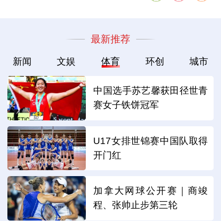
最新推荐
新闻
文娱
体育
环创
城市
中国选手苏艺馨获田径世青
赛女子铁饼冠军
U17女排世锦赛中国队取得
开门红
加拿大网球公开赛｜商竣
程、张帅止步第三轮