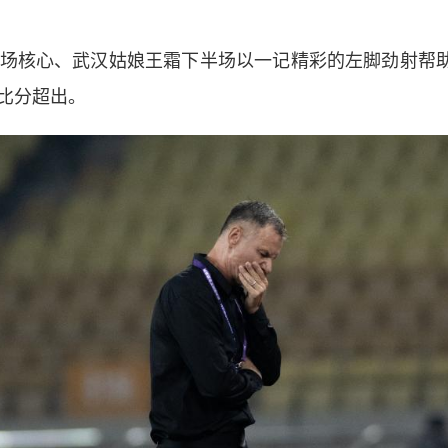
核心、武汉姑娘王霜下半场以一记精彩的左脚劲射帮
比分超出。