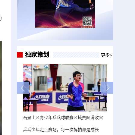
助
独家策划
更多>
石景山区青少年乒乓球联赛区域赛圆满收官
乒乓少年走上赛场，每一次挥拍都是成长