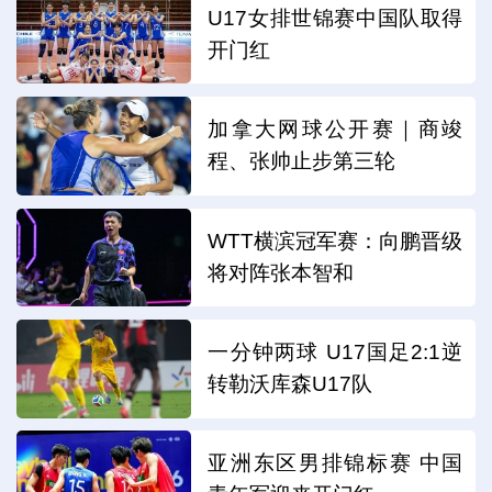
U17女排世锦赛中国队取得
开门红
加拿大网球公开赛｜商竣
程、张帅止步第三轮
WTT横滨冠军赛：向鹏晋级
将对阵张本智和
一分钟两球 U17国足2:1逆
转勒沃库森U17队
亚洲东区男排锦标赛 中国