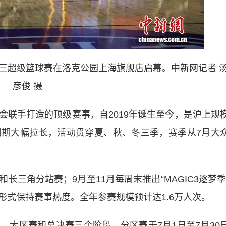
三对三超级篮球赛在洛克公园上海旗舰店启幕。中新网记者 
彦俊 摄
手打造的顶级赛事，自2019年诞生至今，是沪上规
期大幅拉长，活动贯穿夏、秋、冬三季，赛季从7月大
角分站赛；9月至11月每周末推出“MAGIC3逐梦季
形式保持赛事热度。全年参赛规模预计达1.6万人次。
赛、大区赛和总决赛三个阶段。分区赛于7月1日至7月30