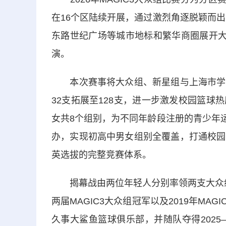
在16个区陆续开展，通过激烈角逐脱颖而出
东路世纪广场等城市地标和繁华商圈展开大
演。
本次赛事将大众组、新星组与上海市学生
32支拓展至128支，进一步激发校园篮
女共8个组别，为不同年龄段注册的青少年运
办，实现初高中男女组别全覆盖，打通校园
英选拔的完整竞赛体系。
揭幕战由两位年轻人分别率领两支大众组选
两届MAGIC3大众组冠军以及2019年MA
久事大鲨鱼篮球俱乐部，并随队夺得2025—2