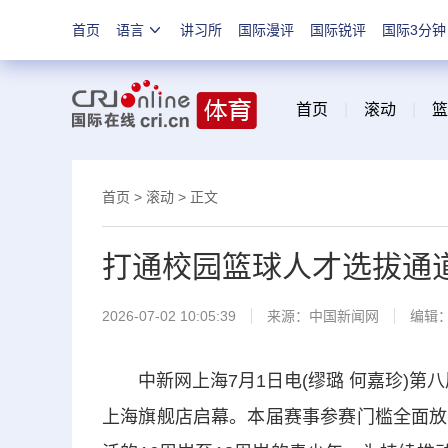
首页
语言
讲习所
国际漫评
国际锐评
国际3分钟
首页
|
滚动
|
篮
首页
>
滚动
> 正文
打通校园篮球人才选拔通道
2026-07-02 10:05:39
来源：
中国新闻网
编辑
中新网上海7月1日电(缪璐 何嘉珍)第八
上海旗舰店启幕。本届赛事参赛门槛全面放