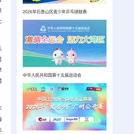
京
2026年石景山区青少年乒乓球联赛
上
从
男
举
中华人民共和国第十五届运动会
精
年
海
众