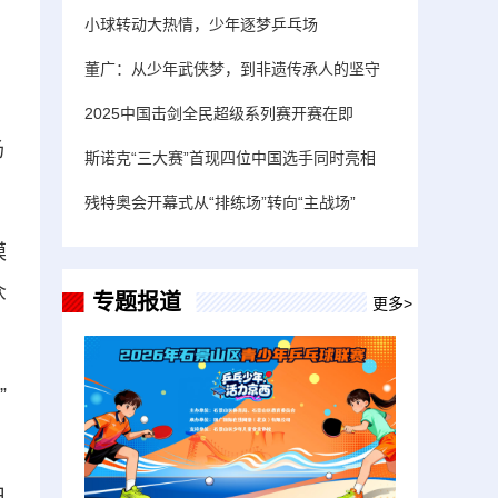
小球转动大热情，少年逐梦乒乓场
董广：从少年武侠梦，到非遗传承人的坚守
2025中国击剑全民超级系列赛开赛在即
汤
斯诺克“三大赛”首现四位中国选手同时亮相
残特奥会开幕式从“排练场”转向“主战场”
模
众
专题报道
更多>
”
日