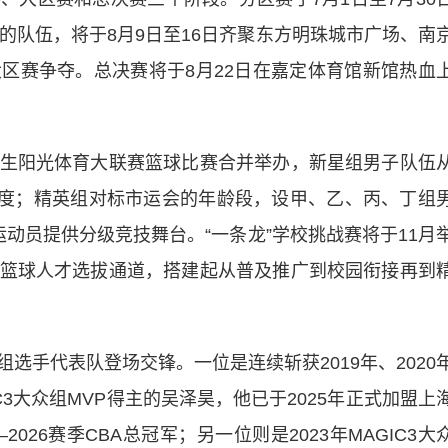
的队伍，将于8月9日至16日齐聚东方明珠城市广场、南
区赛争夺。总决赛将于8月22日在嘉定体育馆新馆热血
阳光体育大联赛篮球比赛合并举办，新星组男子队伍
球热度；精英组对标市运会的年龄段，设甲、乙、丙、丁组
动员提供分级竞技舞台。“一条龙”学校挑战赛将于11月
篮球人才选拔通道，搭建起从普及推广到校园衔接再到
手代表队登场交锋。一位是连续斩获2019年、2020
GIC3大众组MVP得主的吴泽昊，他已于2025年正式加盟上
026赛季CBA总冠军；另一位则是2023年MAGIC3大