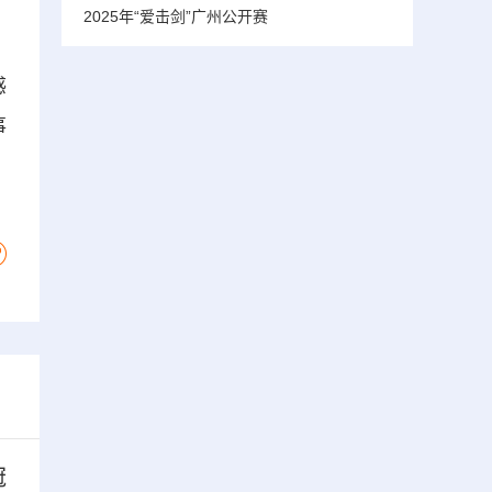
2025年“爱击剑”广州公开赛
感
事
冠