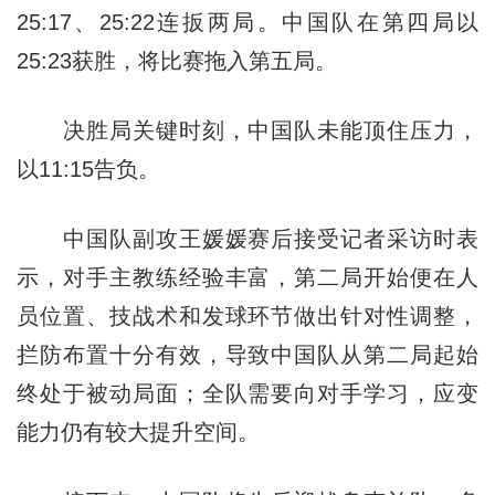
25:17、25:22连扳两局。中国队在第四局以
25:23获胜，将比赛拖入第五局。
决胜局关键时刻，中国队未能顶住压力，
以11:15告负。
中国队副攻王媛媛赛后接受记者采访时表
示，对手主教练经验丰富，第二局开始便在人
员位置、技战术和发球环节做出针对性调整，
拦防布置十分有效，导致中国队从第二局起始
终处于被动局面；全队需要向对手学习，应变
能力仍有较大提升空间。