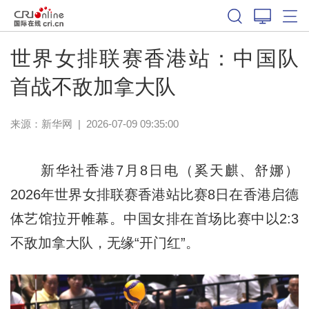
体育
世界女排联赛香港站：中国队
首战不敌加拿大队
来源：新华网
|
2026-07-09 09:35:00
新华社香港7月8日电（奚天麒、舒娜）
2026年世界女排联赛香港站比赛8日在香港启德
体艺馆拉开帷幕。中国女排在首场比赛中以2:3
不敌加拿大队，无缘“开门红”。