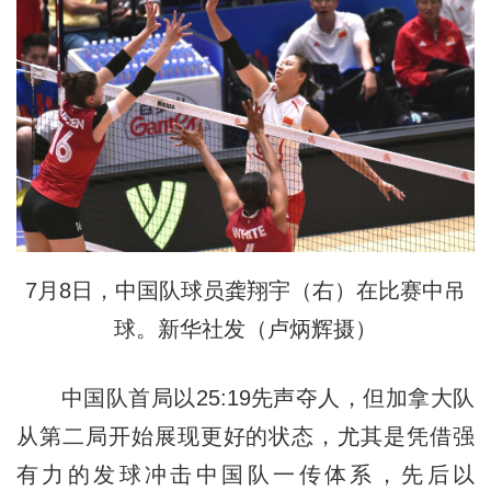
7月8日，中国队球员龚翔宇（右）在比赛中吊
球。新华社发（卢炳辉摄）
中国队首局以25:19先声夺人，但加拿大队
从第二局开始展现更好的状态，尤其是凭借强
有力的发球冲击中国队一传体系，先后以