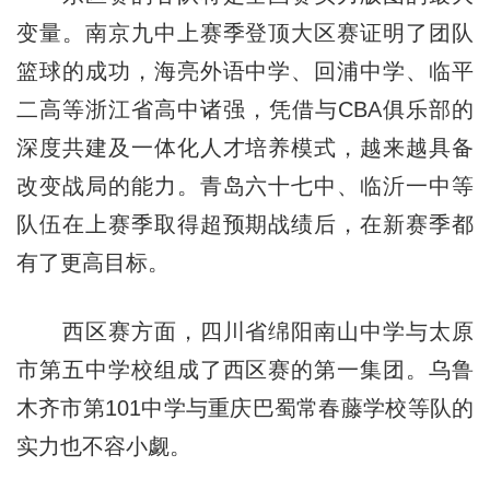
变量。南京九中上赛季登顶大区赛证明了团队
篮球的成功，海亮外语中学、回浦中学、临平
二高等浙江省高中诸强，凭借与CBA俱乐部的
深度共建及一体化人才培养模式，越来越具备
改变战局的能力。青岛六十七中、临沂一中等
队伍在上赛季取得超预期战绩后，在新赛季都
有了更高目标。
西区赛方面，四川省绵阳南山中学与太原
市第五中学校组成了西区赛的第一集团。乌鲁
木齐市第101中学与重庆巴蜀常春藤学校等队的
实力也不容小觑。