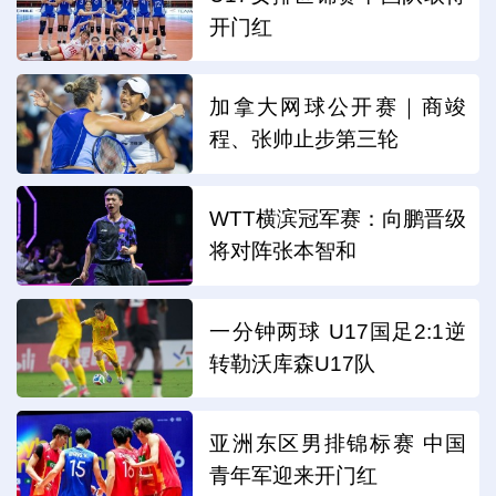
开门红
加拿大网球公开赛｜商竣
程、张帅止步第三轮
WTT横滨冠军赛：向鹏晋级
将对阵张本智和
一分钟两球 U17国足2:1逆
转勒沃库森U17队
亚洲东区男排锦标赛 中国
青年军迎来开门红