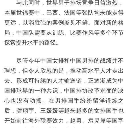
与此同时，世界男子排坛竞争日益激烈，
本届世锦赛中，巴西、法国等强队均未能走得
更远，以弱胜强的案例屡见不鲜。面对新的格
局，中国队需要从训练、比赛作风等多个环节
探索提升水平的路径。
尽管今年中国女排和中国男排的战绩并不
理想，但令人欣慰的是，推动高水平人才走出
去、形成可持续的人才输送链，正逐渐成为中
国排球界的一种共识，中国排协改革求变的决
心也没有动摇。在男排国手纷纷留洋锻炼之
后，龚翔宇、王媛媛等越来越多的女排国手也
开始前往海外联赛效力，赵勇、袁灵犀等国字