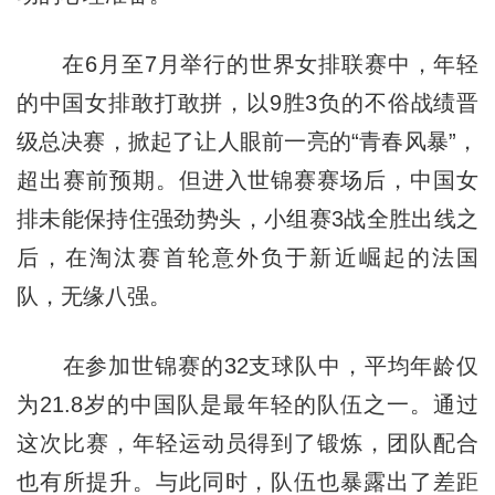
在6月至7月举行的世界女排联赛中，年轻
的中国女排敢打敢拼，以9胜3负的不俗战绩晋
级总决赛，掀起了让人眼前一亮的“青春风暴”，
超出赛前预期。但进入世锦赛赛场后，中国女
排未能保持住强劲势头，小组赛3战全胜出线之
后，在淘汰赛首轮意外负于新近崛起的法国
队，无缘八强。
在参加世锦赛的32支球队中，平均年龄仅
为21.8岁的中国队是最年轻的队伍之一。通过
这次比赛，年轻运动员得到了锻炼，团队配合
也有所提升。与此同时，队伍也暴露出了差距